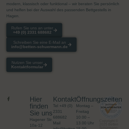
modern, klassisch oder funktional – wir beraten Sie persönlich
und helfen bei der Auswahl des passenden
Bettgestells in
Hagen
.
Rufen Sie uns an unter
+49 (0) 2331 688682
Schreiben Sie eine E-Mail an
info@betten-schuermann.de
Nutzen Sie unser
Kontaktformular
Hier
Kontakt
Öffnungszeiten
finden
Tel
+49 (0)
Montag –
Sie uns
2331
Freitag
688682
10.00 –
Hagener Str.
Copyright ©
Mail
13.00 Uhr
2025 Betten
10a-12
Schürmann-
info@betten-
15.00 –