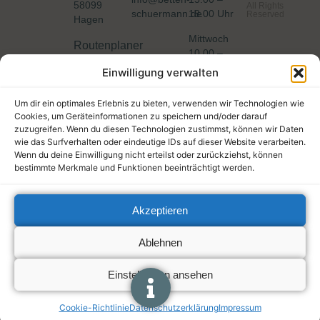
58099
All Rights
schuermann.de
18.00 Uhr
Reserved
Hagen
Mittwoch
Routenplaner
10.00 –
>>
13.00 Uhr
Einwilligung verwalten
Samstag
Um dir ein optimales Erlebnis zu bieten, verwenden wir Technologien wie
10.00 –
Cookies, um Geräteinformationen zu speichern und/oder darauf
13.00 Uhr
zuzugreifen. Wenn du diesen Technologien zustimmst, können wir Daten
wie das Surfverhalten oder eindeutige IDs auf dieser Website verarbeiten.
Wenn du deine Einwilligung nicht erteilst oder zurückziehst, können
bestimmte Merkmale und Funktionen beeinträchtigt werden.
Akzeptieren
Ablehnen
Einstellungen ansehen
Cookie-Richtlinie
Datenschutzerklärung
Impressum