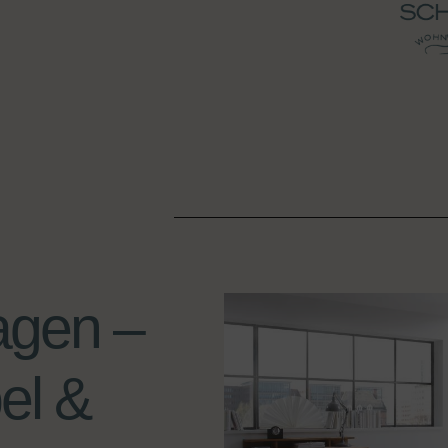
Hagen –
bel &