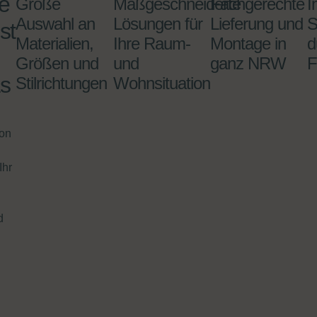
e
Große
Maßgeschneiderte
Fachgerechte
I
Auswahl an
Lösungen für
Lieferung und
S
st
Materialien,
Ihre Raum-
Montage in
d
Größen und
und
ganz NRW
F
s
Stilrichtungen
Wohnsituation
ion
Ihr
d