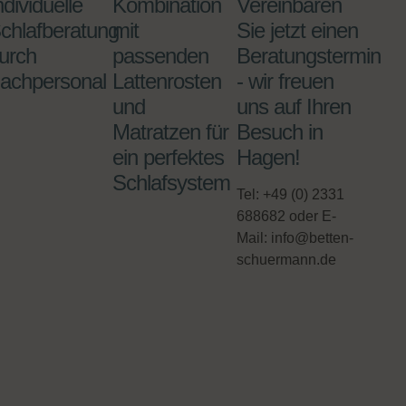
ndividuelle
Kombination
Vereinbaren
chlafberatung
mit
Sie jetzt einen
urch
passenden
Beratungstermin
achpersonal
Lattenrosten
- wir freuen
und
uns auf Ihren
Matratzen für
Besuch in
ein perfektes
Hagen!
Schlafsystem
Tel: +49 (0) 2331
688682 oder E-
Mail: info@betten-
schuermann.de